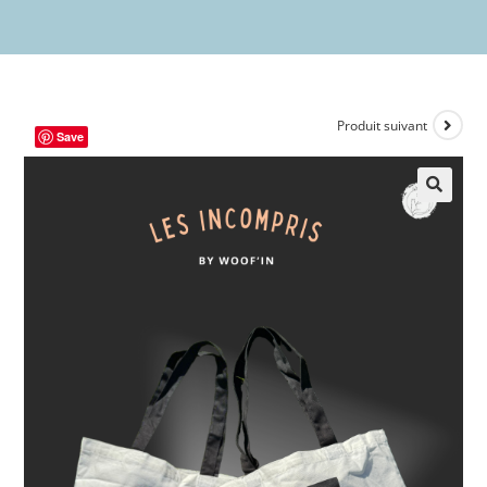
Produit suivant
Save
🔍