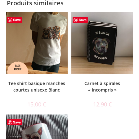
Produits similaires
Save
Save
Tee shirt basique manches
Carnet à spirales
courtes unisexe Blanc
« incompris »
15,00
€
12,90
€
Save